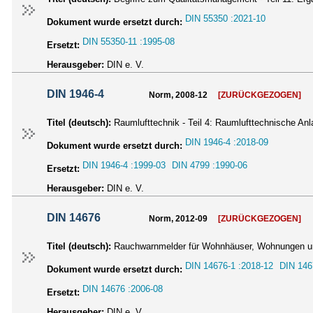
DIN 55350 :2021-10
Dokument wurde ersetzt durch:
DIN 55350-11 :1995-08
Ersetzt:
Herausgeber:
DIN e. V.
DIN 1946-4
Norm, 2008-12
[ZURÜCKGEZOGEN]
Titel (deutsch):
Raumlufttechnik - Teil 4: Raumlufttechnische 
DIN 1946-4 :2018-09
Dokument wurde ersetzt durch:
DIN 1946-4 :1999-03
DIN 4799 :1990-06
Ersetzt:
Herausgeber:
DIN e. V.
DIN 14676
Norm, 2012-09
[ZURÜCKGEZOGEN]
Titel (deutsch):
Rauchwarnmelder für Wohnhäuser, Wohnungen und
DIN 14676-1 :2018-12
DIN 146
Dokument wurde ersetzt durch:
DIN 14676 :2006-08
Ersetzt:
Herausgeber:
DIN e. V.