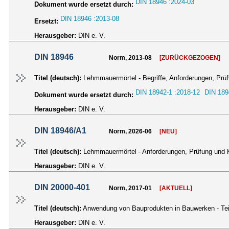
DIN 18946 :2024-03
Dokument wurde ersetzt durch:
DIN 18946 :2013-08
Ersetzt:
Herausgeber:
DIN e. V.
DIN 18946
Norm, 2013-08
[ZURÜCKGEZOGEN]
Titel (deutsch):
Lehmmauermörtel - Begriffe, Anforderungen, Prüf
DIN 18942-1 :2018-12
DIN 189
Dokument wurde ersetzt durch:
Herausgeber:
DIN e. V.
DIN 18946/A1
Norm, 2026-06
[NEU]
Titel (deutsch):
Lehmmauermörtel - Anforderungen, Prüfung und
Herausgeber:
DIN e. V.
DIN 20000-401
Norm, 2017-01
[AKTUELL]
Titel (deutsch):
Anwendung von Bauprodukten in Bauwerken - Tei
Herausgeber:
DIN e. V.