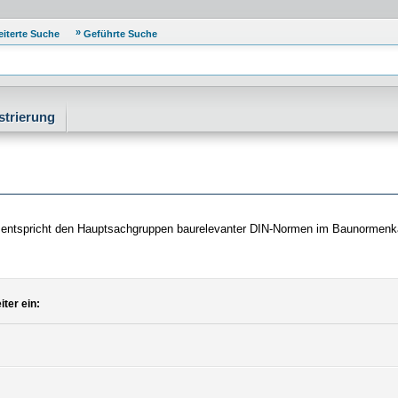
eiterte Suche
Geführte Suche
strierung
entspricht den Hauptsachgruppen baurelevanter DIN-Normen im Baunormenkat
ter ein: