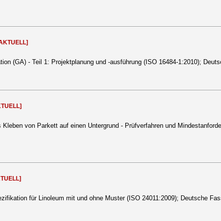
[AKTUELL]
on (GA) - Teil 1: Projektplanung und -ausführung (ISO 16484-1:2010); Deu
KTUELL]
das Kleben von Parkett auf einen Untergrund - Prüfverfahren und Mindestanfo
KTUELL]
ezifikation für Linoleum mit und ohne Muster (ISO 24011:2009); Deutsche F