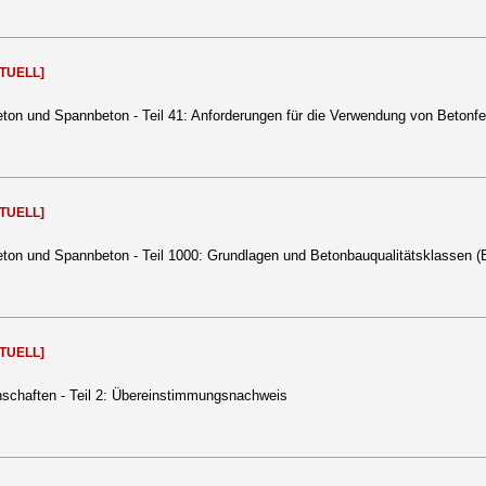
TUELL]
ton und Spannbeton - Teil 41: Anforderungen für die Verwendung von Betonfert
TUELL]
eton und Spannbeton - Teil 1000: Grundlagen und Betonbauqualitätsklassen 
TUELL]
schaften - Teil 2: Übereinstimmungsnachweis