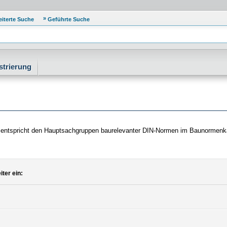
eiterte Suche
Geführte Suche
strierung
entspricht den Hauptsachgruppen baurelevanter DIN-Normen im Baunormenkat
ter ein: