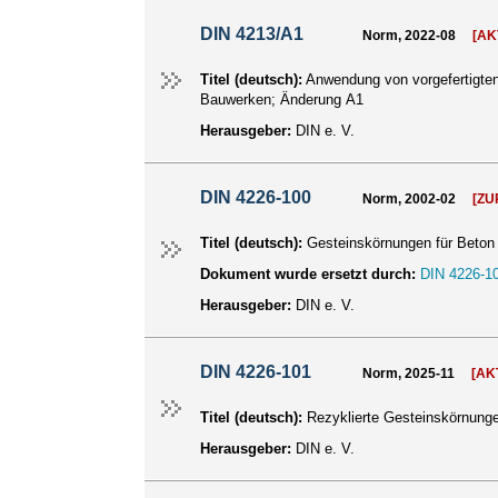
DIN 4213/A1
Norm, 2022-08
[AK
Titel (deutsch):
Anwendung von vorgefertigten
Bauwerken; Änderung A1
Herausgeber:
DIN e. V.
DIN 4226-100
Norm, 2002-02
[Z
Titel (deutsch):
Gesteinskörnungen für Beton 
Dokument wurde ersetzt durch:
DIN 4226-10
Herausgeber:
DIN e. V.
DIN 4226-101
Norm, 2025-11
[AK
Titel (deutsch):
Rezyklierte Gesteinskörnunge
Herausgeber:
DIN e. V.