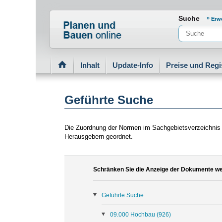
Normenportal Barrierefreiheit
Suche
Erw
Inhalt
Update-Info
Preise und Regi
Geführte Suche
Die Zuordnung der Normen im Sachgebietsverzeichnis 
Herausgebern geordnet.
Schränken Sie die Anzeige der Dokumente wei
Geführte Suche
09.000 Hochbau
(926)