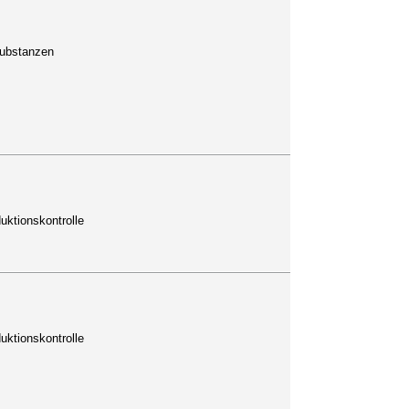
Substanzen
uktionskontrolle
uktionskontrolle