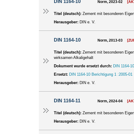
DIN 1164-10
Norm, 2023-02
[AK
Titel (deutsch):
Zement mit besonderen Eigen
Herausgeber:
DIN e. V.
DIN 1164-10
Norm, 2013-03
[Z
Titel (deutsch):
Zement mit besonderen Eigen
wirksamen Alkaligehalt
Dokument wurde ersetzt durch:
DIN 1164-10
Ersetzt:
DIN 1164-10 Berichtigung 1 :2005-01
Herausgeber:
DIN e. V.
DIN 1164-11
Norm, 2024-04
[AK
Titel (deutsch):
Zement mit besonderen Eigen
Herausgeber:
DIN e. V.