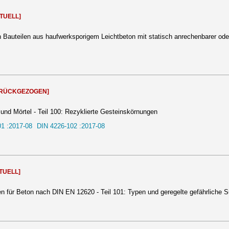
TUELL]
 Bauteilen aus haufwerksporigem Leichtbeton mit statisch anrechenbarer ode
URÜCKGEZOGEN]
und Mörtel - Teil 100: Rezyklierte Gesteinskörnungen
1 :2017-08
DIN 4226-102 :2017-08
TUELL]
n für Beton nach DIN EN 12620 - Teil 101: Typen und geregelte gefährliche 