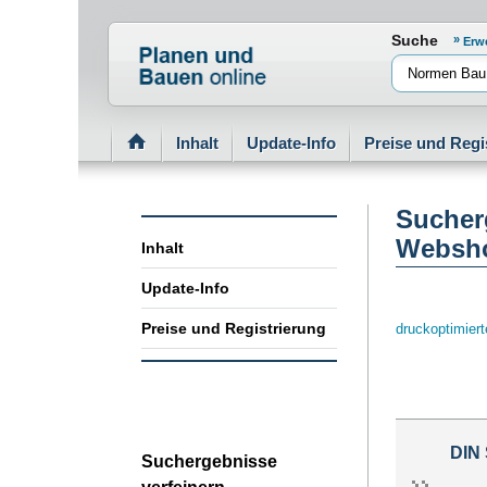
Normenportal Barrierefreiheit
Suche
Erw
Inhalt
Update-Info
Preise und Regi
Sucherg
Websho
Inhalt
Update-Info
Preise und Registrierung
druckoptimier
DIN
Suchergebnisse