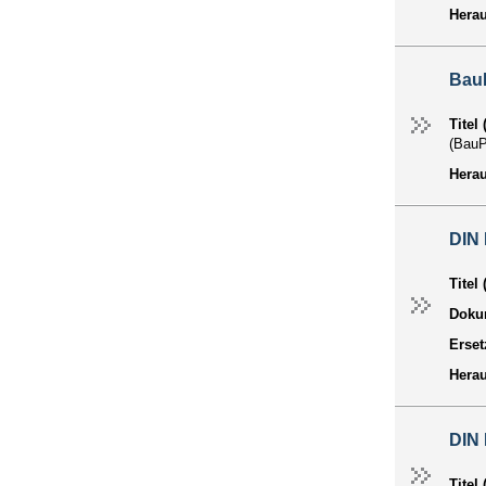
Hera
Bau
Titel
(Bau
Hera
DIN 
Titel
Dokum
Erset
Hera
DIN 
Titel