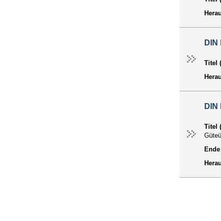
Hera
DIN 
Titel
Hera
DIN 
Titel
Güteü
Ende 
Hera