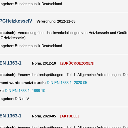
usgeber:
Bundesrepublik Deutschland
PGHeizkesselV
Verordnung, 2012-12-05
 (deutsch):
Verordnung über das Inverkehrbringen von Heizkesseln und Gerä
PGHeizkesselV)
usgeber:
Bundesrepublik Deutschland
EN 1363-1
Norm, 2012-10
[ZURÜCKGEZOGEN]
 (deutsch):
Feuerwiderstandsprüfungen - Teil 1: Allgemeine Anforderungen; 
ent wurde ersetzt durch:
DIN EN 1363-1 :2020-05
zt:
DIN EN 1363-1 :1999-10
usgeber:
DIN e. V.
EN 1363-1
Norm, 2020-05
[AKTUELL]
 (deutsch):
Feuerwiderstandsprüfungen - Teil 1: Allgemeine Anforderungen; 