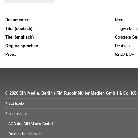
Dokumentart:
Norm
Titel (deutsch):
Tragwerke au
Titel (englisch):
Concrete Str
Originalsprachen:
Deutsch
Preis:
52,20 EUR
© 2026 DIN Media, Berlin / RM Rudolf Müller Medien GmbH & Co. KG
Startseite
Impressum
AGB der DIN Media GmbH
Datenschutzhinweis