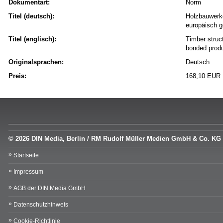
Dokumentart:
Norm
Titel (deutsch):
Holzbauwerke
europäisch g
Titel (englisch):
Timber struc
bonded produ
Originalsprachen:
Deutsch
Preis:
168,10 EUR
© 2026 DIN Media, Berlin / RM Rudolf Müller Medien GmbH & Co. KG
Startseite
Impressum
AGB der DIN Media GmbH
Datenschutzhinweis
Cookie-Richtlinie