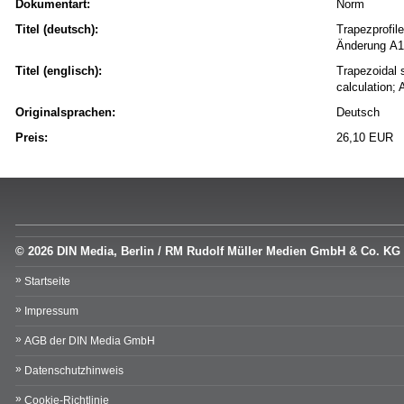
Dokumentart:
Norm
Titel (deutsch):
Trapezprofil
Änderung A1
Titel (englisch):
Trapezoidal 
calculation
Originalsprachen:
Deutsch
Preis:
26,10 EUR
© 2026 DIN Media, Berlin / RM Rudolf Müller Medien GmbH & Co. KG
Startseite
Impressum
AGB der DIN Media GmbH
Datenschutzhinweis
Cookie-Richtlinie