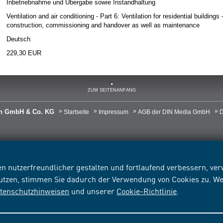
Inbetriebnahme und Übergabe sowie Instandhaltung
Ventilation and air conditioning - Part 6: Ventilation for residential buildin
construction, commissioning and handover as well as maintenance
Deutsch
229,30 EUR
ZUM SEITENANFANG
ien GmbH & Co. KG
Startseite
Impressum
AGB der DIN Media GmbH
D
n nutzerfreundlicher gestalten und fortlaufend verbessern, v
nutzen, stimmen Sie dadurch der Verwendung von Cookies zu. We
tenschutzhinweisen
und unserer
Cookie-Richtlinie
.