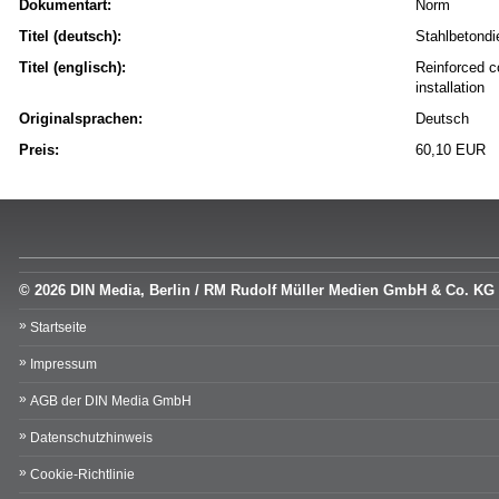
Dokumentart:
Norm
Titel (deutsch):
Stahlbetondi
Titel (englisch):
Reinforced co
installation
Originalsprachen:
Deutsch
Preis:
60,10 EUR
© 2026 DIN Media, Berlin / RM Rudolf Müller Medien GmbH & Co. KG
Startseite
Impressum
AGB der DIN Media GmbH
Datenschutzhinweis
Cookie-Richtlinie