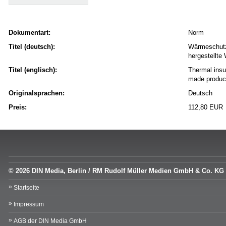
Dokumentart:
Norm
Titel (deutsch):
Wärmeschutz
hergestellt
Titel (englisch):
Thermal insul
made produc
Originalsprachen:
Deutsch
Preis:
112,80 EUR
© 2026 DIN Media, Berlin / RM Rudolf Müller Medien GmbH & Co. KG
Startseite
Impressum
AGB der DIN Media GmbH