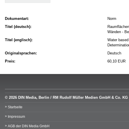
Dokumentart:
Norm
Titel (deutsch):
Raumflächeni
Wänden - Be
Titel (englisch):
Water based 
Determinatio
Originalsprachen:
Deutsch
Preis:
60,10 EUR
© 2026 DIN Media, Berlin / RM Rudolf Müller Medien GmbH & Co. KG
Startseite
Impressum
AGB der DIN Media GmbH