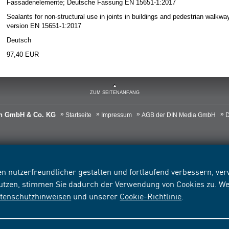
Fassadenelemente; Deutsche Fassung EN 15651-1:2017
Sealants for non-structural use in joints in buildings and pedestrian walkw
version EN 15651-1:2017
Deutsch
97,40 EUR
ZUM SEITENANFANG
ien GmbH & Co. KG
Startseite
Impressum
AGB der DIN Media GmbH
D
n nutzerfreundlicher gestalten und fortlaufend verbessern, v
nutzen, stimmen Sie dadurch der Verwendung von Cookies zu. We
tenschutzhinweisen
und unserer
Cookie-Richtlinie
.