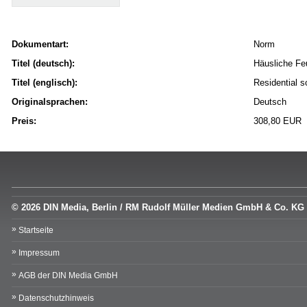
Dokumentart:
Norm
Titel (deutsch):
Häusliche Feu
Titel (englisch):
Residential s
Originalsprachen:
Deutsch
Preis:
308,80 EUR
© 2026 DIN Media, Berlin / RM Rudolf Müller Medien GmbH & Co. KG
Startseite
Impressum
AGB der DIN Media GmbH
Datenschutzhinweis