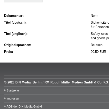
Dokumentart:
Norm
Titel (deutsch):
Sicherheitsr
für Persone
Titel (englisch):
Safety rules 
and goods pa
Originalsprachen:
Deutsch
Preis:
90,50 EUR
© 2026 DIN Media, Berlin / RM Rudolf Müller Medien GmbH & Co. KG
Startseite
Impressum
AGB der DIN Media GmbH