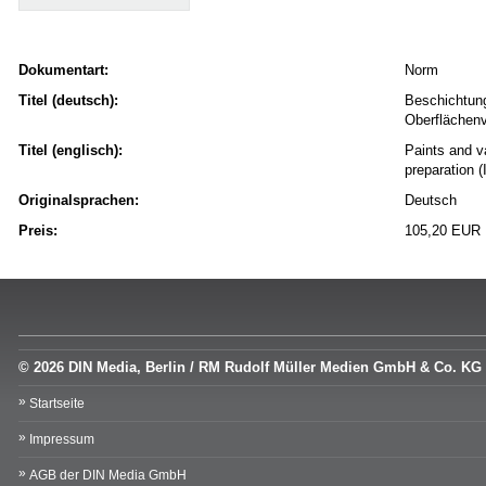
Dokumentart:
Norm
Titel (deutsch):
Beschichtung
Oberflächen
Titel (englisch):
Paints and va
preparation 
Originalsprachen:
Deutsch
Preis:
105,20 EUR
© 2026 DIN Media, Berlin / RM Rudolf Müller Medien GmbH & Co. KG
Startseite
Impressum
AGB der DIN Media GmbH