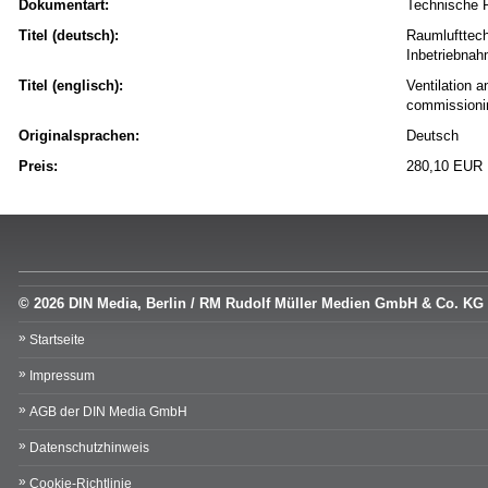
Dokumentart:
Technische 
Titel (deutsch):
Raumlufttech
Inbetriebnah
Titel (englisch):
Ventilation a
commissionin
Originalsprachen:
Deutsch
Preis:
280,10 EUR
© 2026 DIN Media, Berlin / RM Rudolf Müller Medien GmbH & Co. KG
Startseite
Impressum
AGB der DIN Media GmbH
Datenschutzhinweis
Cookie-Richtlinie