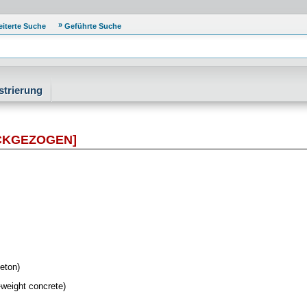
eiterte Suche
Geführte Suche
strierung
CKGEZOGEN]
eton)
weight concrete)