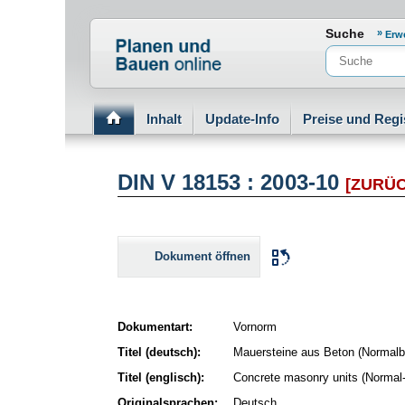
Normenportal Barrierefreiheit
Suche
Erw
Inhalt
Update-Info
Preise und Regi
DIN V 18153 : 2003-10
[ZURÜ
Dokument öffnen
Dokumentart:
Vornorm
Titel (deutsch):
Mauersteine aus Beton (Normalb
Titel (englisch):
Concrete masonry units (Normal-
Originalsprachen:
Deutsch